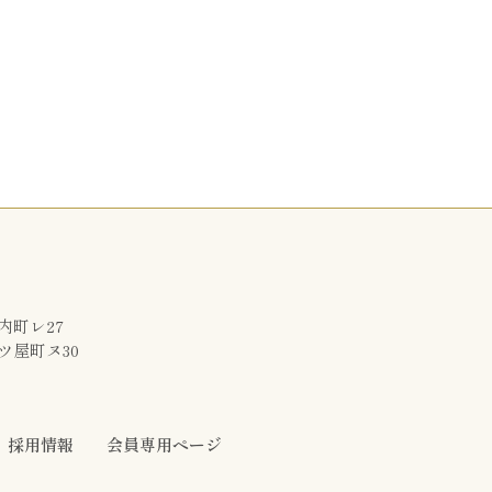
内町レ27
ツ屋町ヌ30
採用情報
会員専用ページ