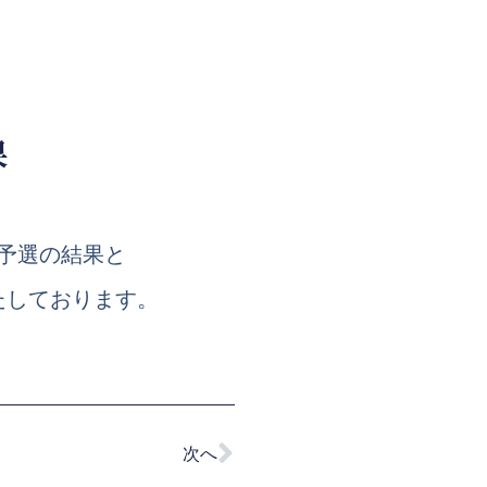
果
技予選の結果と
たしております。
次へ