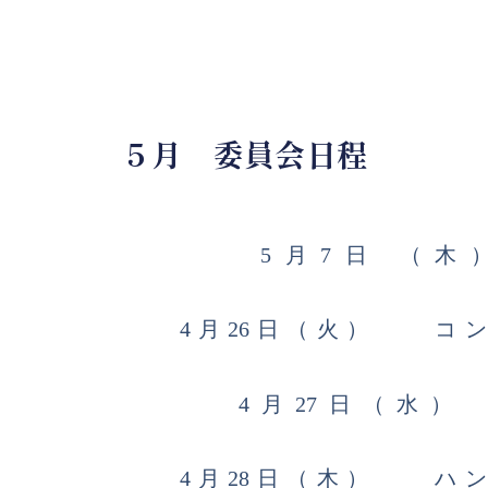
５月 委員会日程
日 （木） 
会
日（火） コンペティ
会
7日（水） グリ
会
日（木） ハンディキ